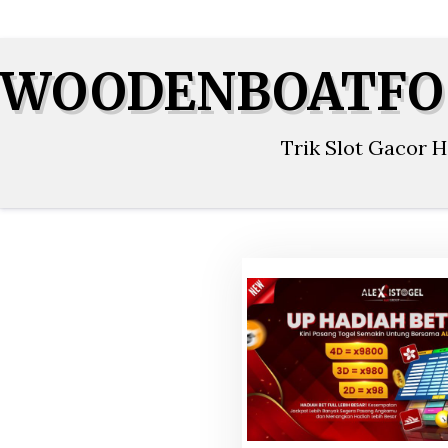
Skip
WOODENBOATFO
to
content
Trik Slot Gacor Ha