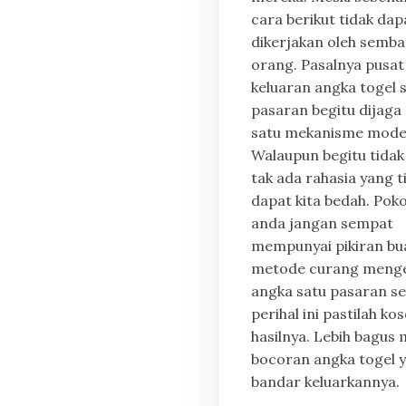
cara berikut tidak dap
dikerjakan oleh semb
orang. Pasalnya pusat
keluaran angka togel 
pasaran begitu dijaga 
satu mekanisme mode
Walaupun begitu tidak
tak ada rahasia yang t
dapat kita bedah. Pok
anda jangan sempat
mempunyai pikiran bua
metode curang menge
angka satu pasaran s
perihal ini pastilah ko
hasilnya. Lebih bagus
bocoran angka togel 
bandar keluarkannya.