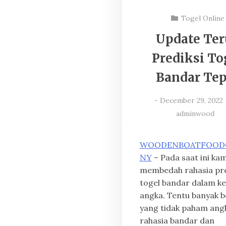
Togel Online
Update Ter
Prediksi To
Bandar Tep
-
December 29, 2022
adminwood
WOODENBOATFOOD
NY
– Pada saat ini kam
membedah rahasia pre
togel bandar dalam ke
angka. Tentu banyak b
yang tidak paham ang
rahasia bandar dan