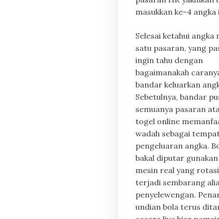
masukkan ke-4 angka i
Selesai ketahui angka 
satu pasaran, yang pa
ingin tahu dengan
bagaimanakah carany
bandar keluarkan angk
Sebetulnya, bandar pu
semuanya pasaran ata
togel online memanfa
wadah sebagai tempa
pengeluaran angka. Bo
bakal diputar gunakan
mesin real yang rotas
terjadi sembarang alia
penyelewengan. Penar
undian bola terus dit
secara live biar pemai