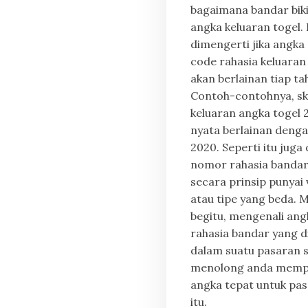
bagaimana bandar bik
angka keluaran togel.
dimengerti jika angka
code rahasia keluaran
akan berlainan tiap ta
Contoh-contohnya, s
keluaran angka togel 
nyata berlainan deng
2020. Seperti itu juga
nomor rahasia bandar
secara prinsip punyai 
atau tipe yang beda. M
begitu, mengenali ang
rahasia bandar yang d
dalam suatu pasaran 
menolong anda memp
angka tepat untuk pa
itu.