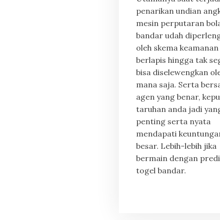
penarikan undian angk
mesin perputaran bola
bandar udah diperlen
oleh skema keamanan
berlapis hingga tak se
bisa diselewengkan ole
mana saja. Serta ber
agen yang benar, kep
taruhan anda jadi yan
penting serta nyata
mendapati keuntungan
besar. Lebih-lebih jika
bermain dengan predi
togel bandar.