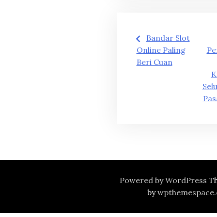
Post
Bandar Slot
navigation
Online Paling
Pe
Beri Cuan
K
Sel
Pas
Powered by WordPress
Th
by
wpthemespace