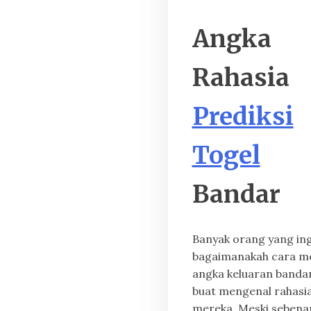
Angka
Rahasia
Prediksi
Togel
Bandar
Banyak orang yang ing
bagaimanakah cara m
angka keluaran bandar
buat mengenal rahasi
mereka. Meski sebena