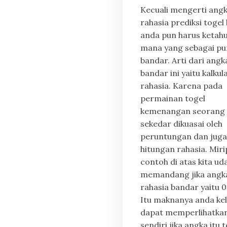
Kecuali mengerti ang
rahasia prediksi togel
anda pun harus ketahu
mana yang sebagai pu
bandar. Arti dari angk
bandar ini yaitu kalkula
rahasia. Karena pada
permainan togel
kemenangan seorang 
sekedar dikuasai oleh
peruntungan dan juga
hitungan rahasia. Miri
contoh di atas kita ud
memandang jika angk
rahasia bandar yaitu 0, 
Itu maknanya anda ke
dapat memperlihatka
sendiri jika angka itu 