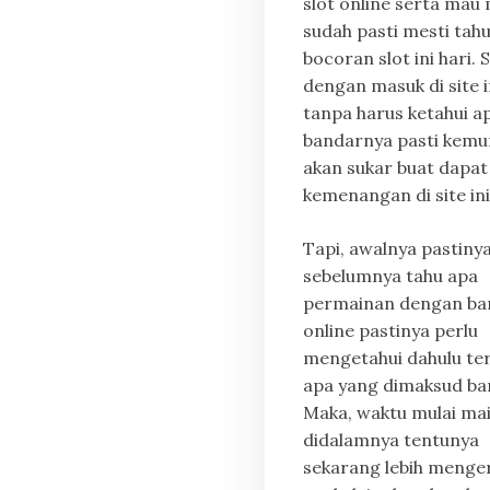
slot online serta ma
sudah pasti mesti tah
bocoran slot ini hari. 
dengan masuk di site i
tanpa harus ketahui a
bandarnya pasti kemu
akan sukar buat dapat
kemenangan di site ini
Tapi, awalnya pastiny
sebelumnya tahu apa
permainan dengan ba
online pastinya perlu
mengetahui dahulu ter
apa yang dimaksud ba
Maka, waktu mulai ma
didalamnya tentunya
sekarang lebih menger