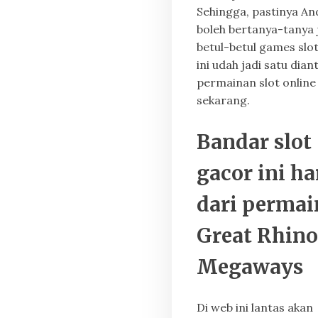
Sehingga, pastinya An
boleh bertanya-tanya 
betul-betul games slot
ini udah jadi satu dian
permainan slot online
sekarang.
Bandar slot
gacor ini ha
dari perma
Great Rhino
Megaways
Di web ini lantas akan