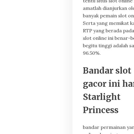
tentu situs slot online 
amatlah dianjurkan ol
banyak pemain slot onl
Serta yang memikat k
RTP yang berada pada 
slot online ini benar-
begitu tinggi adalah s
96.50%.
Bandar slot
gacor ini ha
Starlight
Princess
bandar permainan ya