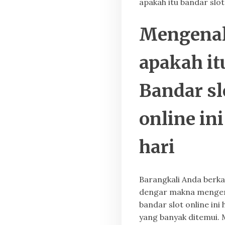
apakah itu bandar slot
Mengenal
apakah it
Bandar sl
online ini
hari
Barangkali Anda berkal
dengar makna menge
bandar slot online ini 
yang banyak ditemui. 