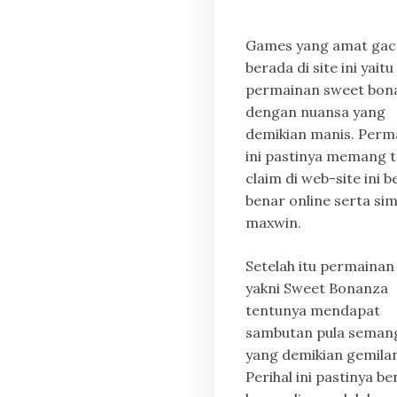
Games yang amat gac
berada di site ini yaitu
permainan sweet bon
dengan nuansa yang
demikian manis. Perm
ini pastinya memang t
claim di web-site ini 
benar online serta si
maxwin.
Setelah itu permainan s
yakni Sweet Bonanza
tentunya mendapat
sambutan pula seman
yang demikian gemila
Perihal ini pastinya be