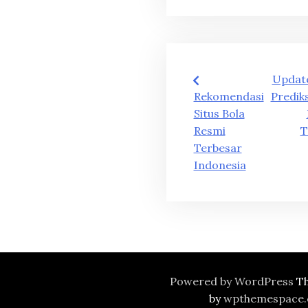
Post
Updat
navigation
Rekomendasi
Prediks
Situs Bola
Resmi
T
Terbesar
Indonesia
Powered by WordPress
Th
by
wpthemespace