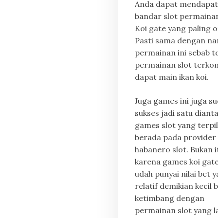
Anda dapat mendapat
bandar slot permainan
Koi gate yang paling o
Pasti sama dengan n
permainan ini sebab t
permainan slot terkom
dapat main ikan koi.
Juga games ini juga s
sukses jadi satu diant
games slot yang terpil
berada pada provider
habanero slot. Bukan i
karena games koi gate
udah punyai nilai bet 
relatif demikian kecil b
ketimbang dengan
permainan slot yang la