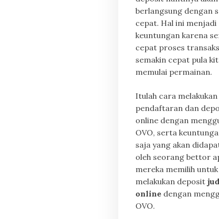
berlangsung dengan 
cepat. Hal ini menjadi
keuntungan karena s
cepat proses transaks
semakin cepat pula ki
memulai permainan.
Itulah cara melakukan
pendaftaran dan depos
online dengan mengg
OVO, serta keuntunga
saja yang akan didapa
oleh seorang bettor a
mereka memilih untuk
melakukan deposit
jud
online
dengan mengg
OVO.