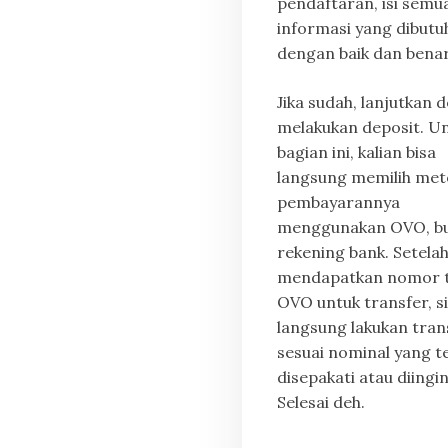
pendaftaran, isi semu
informasi yang dibutu
dengan baik dan benar
Jika sudah, lanjutkan 
melakukan deposit. U
bagian ini, kalian bisa
langsung memilih me
pembayarannya
menggunakan OVO, b
rekening bank. Setela
mendapatkan nomor 
OVO untuk transfer, s
langsung lakukan tran
sesuai nominal yang t
disepakati atau diingi
Selesai deh.