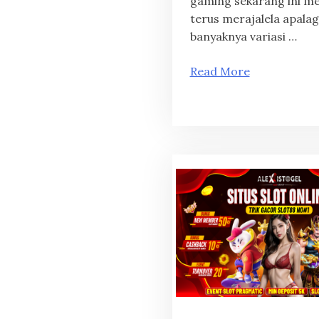
gaming sekarang ini 
terus merajalela apala
banyaknya variasi …
Read More