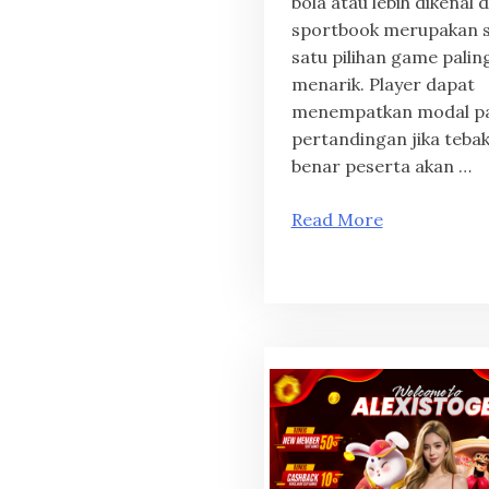
bola atau lebih dikenal
sportbook merupakan s
satu pilihan game palin
menarik. Player dapat
menempatkan modal p
pertandingan jika teba
benar peserta akan …
Read More