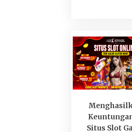
Menghasil
Keuntungan
Situs Slot G