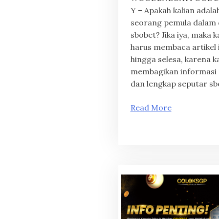
Y – Apakah kalian adala
seorang pemula dalam 
sbobet? Jika iya, maka k
harus membaca artikel i
hingga selesa, karena k
membagikan informasi 
dan lengkap seputar sb
Read More