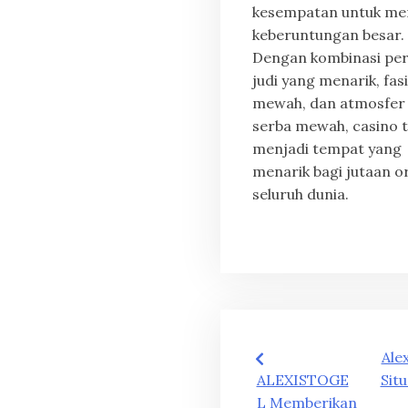
kesempatan untuk me
keberuntungan besar.
Dengan kombinasi pe
judi yang menarik, fasi
mewah, dan atmosfer
serba mewah, casino 
menjadi tempat yang
menarik bagi jutaan o
seluruh dunia.
Post
Ale
navigation
ALEXISTOGE
Sit
L Memberikan