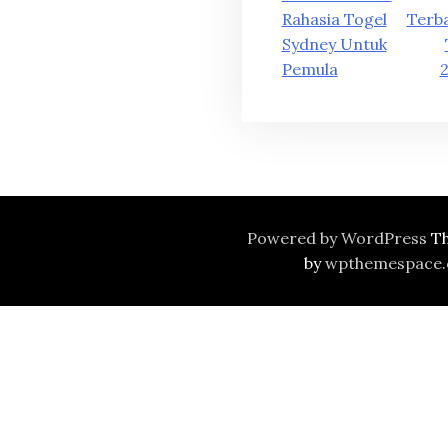
Rahasia Togel
Terb
Sydney Untuk
Pemula
Powered by WordPress
Th
by
wpthemespace