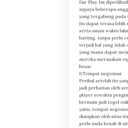
fair Play. Ini diperliha
supaya beberapa ang
yang tergabung pada 
itu dapat terasa lebi
serta aman waktu lak
batting, tanpa perlu 
terjadi hal yang tidak d
yang mana dapat me
mereka merasakan ru
besar.
6.Tempat negosiasi
Perihal setelah itu ya
jadi perhatian oleh s
player sewaktu pengi
bermain judi togel onl
yaitu, tempat negosia
disiapkan oleh situs it
perlu anda kenali di sin