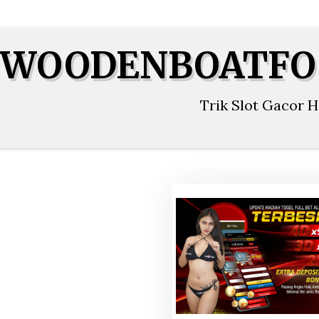
Skip
WOODENBOATFO
to
content
Trik Slot Gacor Ha