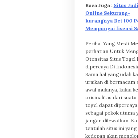
Baca Juga :
Situs Judi
Online Sekurang-
kurangnya Bet 100 P
Mempunyai lisensi S
Perihal Yang Mesti Me
perhatian Untuk Men
Otensitas Situs Togel 
dipercaya Di Indonesi
Sama hal yang udah k
uraikan di bermacam a
awal mulanya, kalau ke
orisinalitas dari suatu 
togel dapat dipercaya
sebagai pokok utama 
jangan dilewatkan. Ka
tentulah situs ini yang
kedepan akan menolon