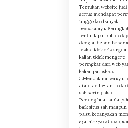
Tentukan website judi
serius mendapat peri
tinggi dari banyak
pemakainya. Peringkat
tentu dapat kalian da
dengan benar-benar s
maka tidak ada argu
kalian tidak mengerti
peringkat dari web ya
kalian putuskan.
3.Mendalami persyara
atau tanda-tanda dari
sah serta palsu
Penting buat anda pah
baik situs sah maupun 
palsu kebanyakan me
syarat-syarat maupun