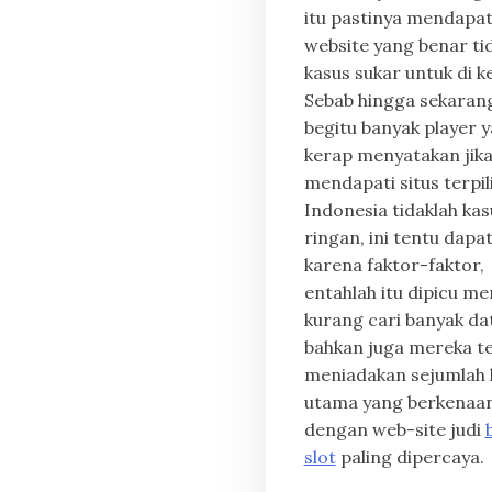
itu pastinya mendapat
website yang benar tid
kasus sukar untuk di k
Sebab hingga sekaran
begitu banyak player 
kerap menyatakan jika
mendapati situs terpili
Indonesia tidaklah kas
ringan, ini tentu dapa
karena faktor-faktor,
entahlah itu dipicu me
kurang cari banyak dat
bahkan juga mereka t
meniadakan sejumlah 
utama yang berkenaa
dengan web-site judi
slot
paling dipercaya.