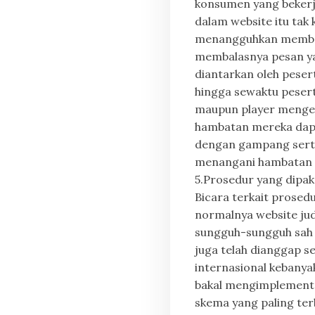
konsumen yang beker
dalam website itu tak 
menangguhkan memb
membalasnya pesan y
diantarkan oleh peser
hingga sewaktu peser
maupun player meng
hambatan mereka dap
dengan gampang sert
menangani hambatan i
5.Prosedur yang dipak
Bicara terkait prosedu
normalnya website jud
sungguh-sungguh sah
juga telah dianggap s
internasional kebanya
bakal mengimplement
skema yang paling ter