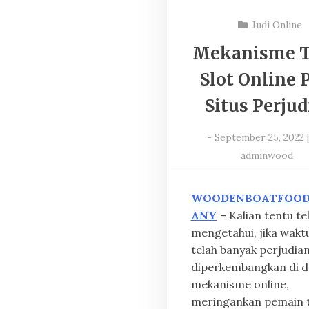
Judi Online
Mekanisme T
Slot Online 
Situs Perju
-
September 25, 2022
adminwood
WOODENBOATFOO
ANY
– Kalian tentu te
mengetahui, jika waktu
telah banyak perjudia
diperkembangkan di 
mekanisme online,
meringankan pemain 