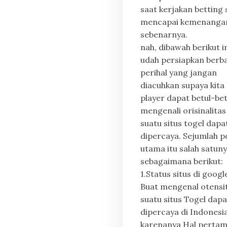
saat kerjakan betting
mencapai kemenanga
sebenarnya.
nah, dibawah berikut i
udah persiapkan berb
perihal yang jangan
diacuhkan supaya kita 
player dapat betul-bet
mengenali orisinalitas
suatu situs togel dapa
dipercaya. Sejumlah p
utama itu salah satuny
sebagaimana berikut:
1.Status situs di googl
Buat mengenal otensit
suatu situs Togel dapa
dipercaya di Indonesia
karenanya Hal pertama