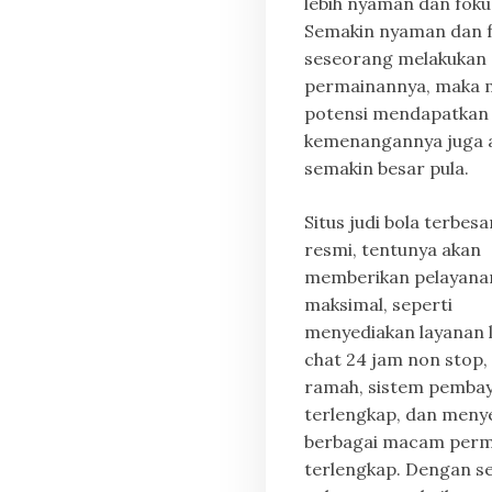
lebih nyaman dan foku
Semakin nyaman dan 
seseorang melakukan
permainannya, maka 
potensi mendapatkan
kemenangannya juga 
semakin besar pula.
Situs judi bola terbes
resmi, tentunya akan
memberikan pelayana
maksimal, seperti
menyediakan layanan l
chat 24 jam non stop, 
ramah, sistem pemba
terlengkap, dan meny
berbagai macam perm
terlengkap. Dengan 