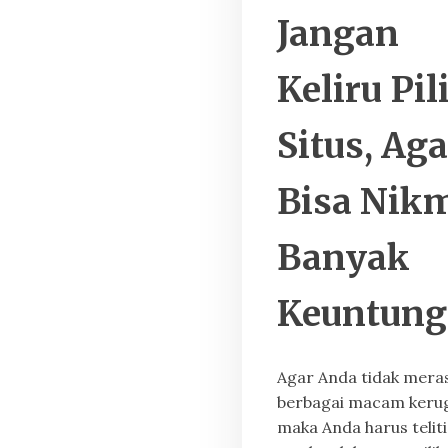
Jangan
Keliru Pil
Situs, Aga
Bisa Nikm
Banyak
Keuntung
Agar Anda tidak mera
berbagai macam kerug
maka Anda harus telit