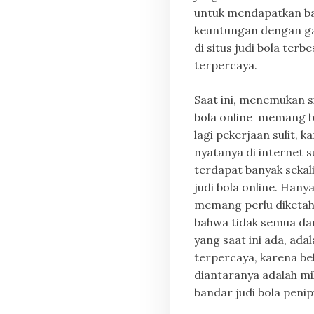
untuk mendapatkan b
keuntungan dengan g
di situs judi bola terb
terpercaya.
Saat ini, menemukan s
bola online memang 
lagi pekerjaan sulit, k
nyatanya di internet 
terdapat banyak sekal
judi bola online. Hanya
memang perlu diketah
bahwa tidak semua dar
yang saat ini ada, adal
terpercaya, karena b
diantaranya adalah mil
bandar judi bola penip