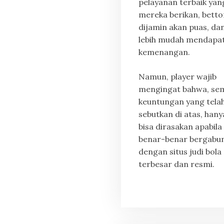
pelayanan terbaik yan
mereka berikan, betto
dijamin akan puas, dan
lebih mudah mendapa
kemenangan.
Namun, player wajib
mengingat bahwa, se
keuntungan yang tela
sebutkan di atas, hany
bisa dirasakan apabila
benar-benar bergabu
dengan situs judi bola
terbesar dan resmi.