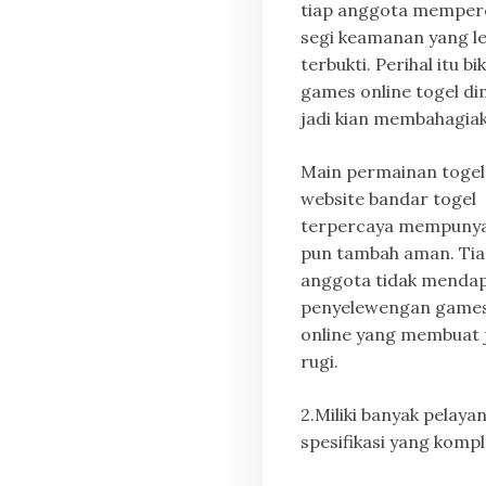
tiap anggota memper
segi keamanan yang le
terbukti. Perihal itu bik
games online togel d
jadi kian membahagiak
Main permainan togel
website bandar togel
terpercaya mempunyai
pun tambah aman. Tia
anggota tidak menda
penyelewengan games
online yang membuat 
rugi.
2.Miliki banyak pelaya
spesifikasi yang kompl