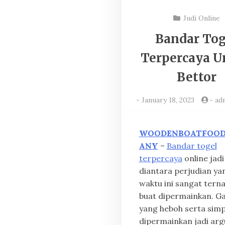
Judi Online
Bandar Tog
Terpercaya U
Bettor
-
January 18, 2023
-
ad
WOODENBOATFOO
ANY
–
Bandar togel
terpercaya
online jadi
diantara perjudian ya
waktu ini sangat tern
buat dipermainkan. 
yang heboh serta simp
dipermainkan jadi ar