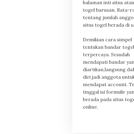
halaman inti situs atau
togel barusan. Rata-ra
tentang jumlah anggot
situs togel berada di s
Demikian cara simpel
tentukan bandar toge
terpercaya. Sesudah
mendapati bandar ya
diartikan,langsung da
diri jadi anggota untu
mendapat account. Te
tinggal isi formulir y
berada pada situs tog
online.