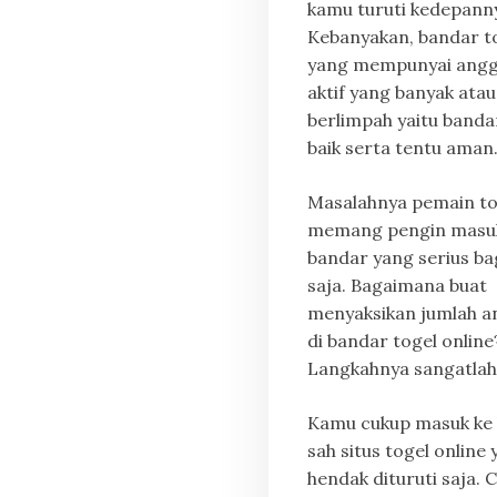
kamu turuti kedepann
Kebanyakan, bandar t
yang mempunyai ang
aktif yang banyak atau
berlimpah yaitu banda
baik serta tentu aman
Masalahnya pemain to
memang pengin masuk
bandar yang serius ba
saja. Bagaimana buat
menyaksikan jumlah a
di bandar togel online
Langkahnya sangatlah
Kamu cukup masuk ke 
sah situs togel online
hendak dituruti saja. 