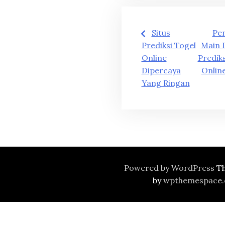
Post
Situs
Pe
navigation
Prediksi Togel
Main 
Online
Prediks
Dipercaya
Onlin
Yang Ringan
Powered by WordPress
Th
by
wpthemespace