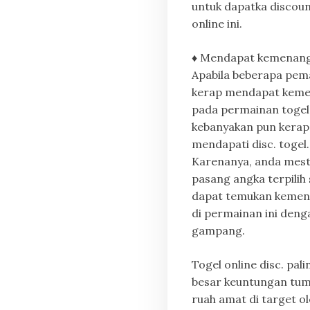
untuk dapatka discoun
online ini.
♦ Mendapat kemenan
Apabila beberapa pem
kerap mendapat kem
pada permainan togel 
kebanyakan pun kerap
mendapati disc. togel.
Karenanya, anda mest
pasang angka terpilih
dapat temukan keme
di permainan ini deng
gampang.
Togel online disc. pali
besar keuntungan tu
ruah amat di target ol