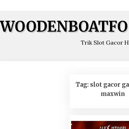
Skip
WOODENBOATFO
to
content
Trik Slot Gacor Ha
Tag:
slot gacor 
maxwin