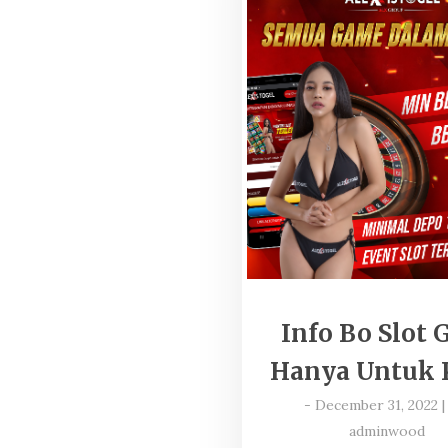
Info Bo Slot 
Hanya Untuk
-
December 31, 2022
adminwood