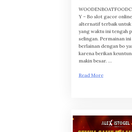
WOODENBOATFOODC
Y – Bo slot gacor online
alternatif terbaik untu
yang waktu ini tengah p
selingan. Permainan ini
berlainan dengan bo ya
karena berikan keuntu
makin besar. …
Read More