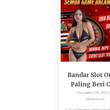
Bandar Slot O
Paling Beri 
-
December 28, 2022
adminwood