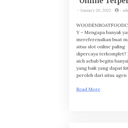
Online Terpe
-
January 20, 2023
-
ad
WOODENBOATFOODC
Y – Mengapa banyak ya
mereferensikan buat ma
situs slot online paling
dipercaya terkomplet?
sich sebab begitu banya
yang baik yang dapat ki
peroleh dari situs agen
Read More