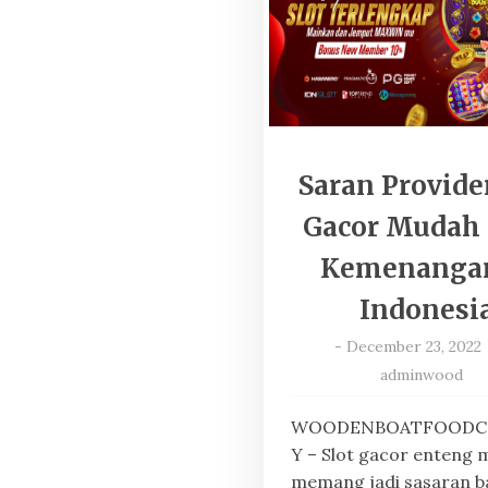
Saran Provider
Gacor Mudah
Kemenangan
Indonesi
-
December 23, 2022
adminwood
WOODENBOATFOODC
Y – Slot gacor enteng
memang jadi sasaran b