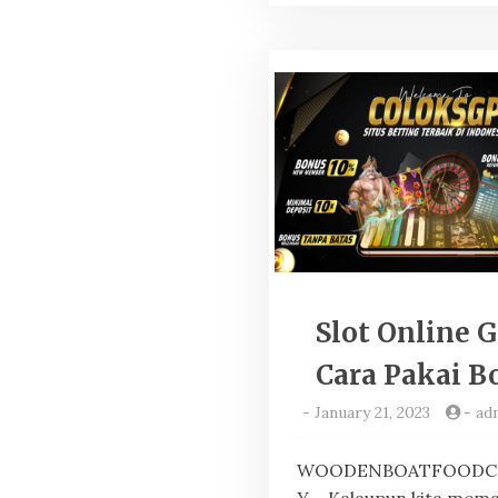
Slot Online 
Cara Pakai B
-
January 21, 2023
-
ad
WOODENBOATFOODC