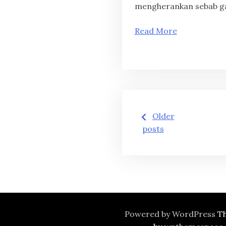
mengherankan sebab g
Read More
Posts
Older
navigation
posts
Powered by WordPress
Th