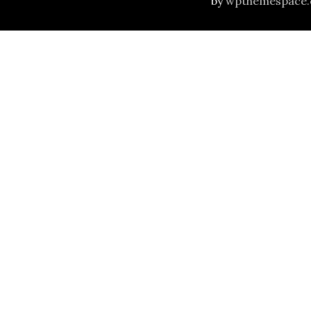
by
wpthemespace