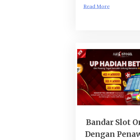
Read More
Bandar Slot O
Dengan Pena