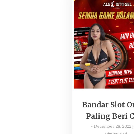
Bandar Slot O
Paling Beri 
-
December 28, 2022