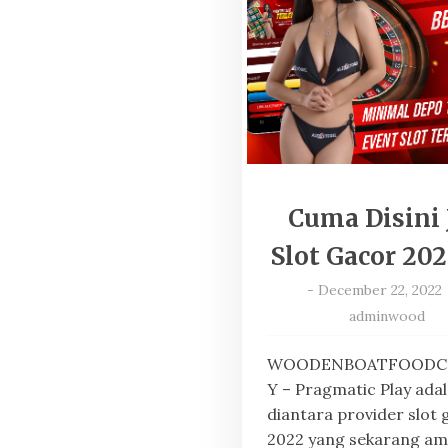
Cuma Disini 
Slot Gacor 20
-
December 22, 2022
adminwood
WOODENBOATFOODC
Y – Pragmatic Play adal
diantara provider slot 
2022 yang sekarang am