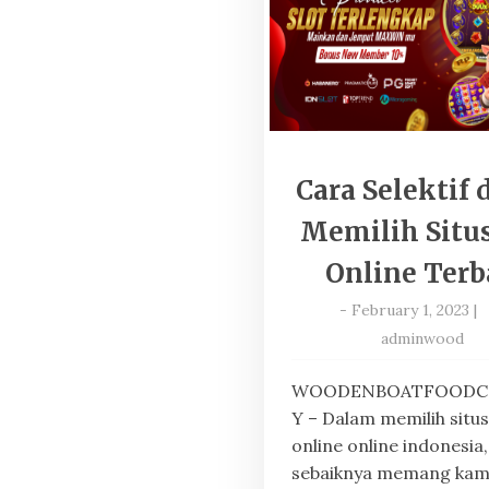
Cara Selektif
Memilih Situs
Online Terb
-
February 1, 2023
|
adminwood
WOODENBOATFOODC
Y – Dalam memilih situs
online online indonesia,
sebaiknya memang kam