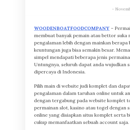
-
Novemb
WOODENBOATFOODCOMPANY
– Permai
membuat banyak pemain atau bettor suka m
pengalaman lebih dengan mainkan berapa 
keuntungan juga bisa semakin besar. Mema
simpel mendapati beberapa jenis permaina
Untungnya, seluruh dapat anda wujudkan se
dipercaya di Indonesia.
Pilih main di website judi komplet dan da
pengalaman dalam taruhan online untuk and
dengan tergabung pada website komplet tog
permainan slot, kasino atau togel dengan se
online yang disiapkan situs komplet serta
cukup memanfaatkan sebuah account saja.