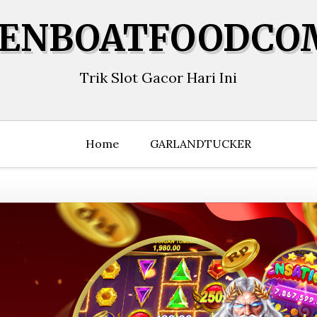
ENBOATFOODCO
Trik Slot Gacor Hari Ini
Home
GARLANDTUCKER