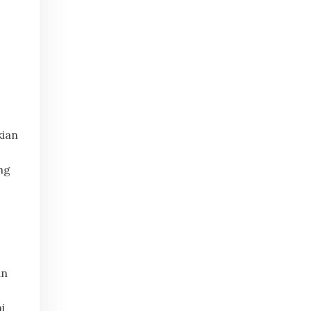
kian
ng
an
i