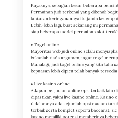
Kayaknya, sebagian besar beberapa pencinta
Permainan judi terkenal yang dikenali begit
lantaran keringanannya itu jamin kesemp
Lebih-lebih lagi, buat sekarang ini permain
siap beberapa model permainan slot terak
♦ Togel online
Mayoritas web judi online selalu menyiapka
bukanlah tiada argumen, ingat togel merupa
Manalagi, judi togel online yang kita tahu
kepuasan lebih dipicu telah banyak tersedi
♦ Live kasino online
Adapun perjudian online opsi terbaik lain d
dipastikan yakni live kasino online. Kasino
didalamnya ada sejumlah opsi macam taru
terbaik serta komplet seperti baccarat, sic
kasino memiliki potensi memberinya bebe