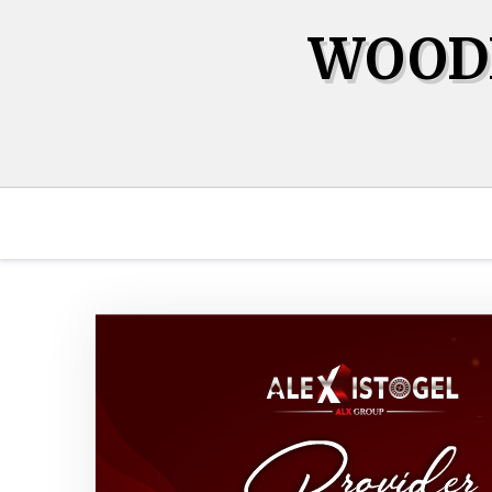
Skip
WOOD
to
content