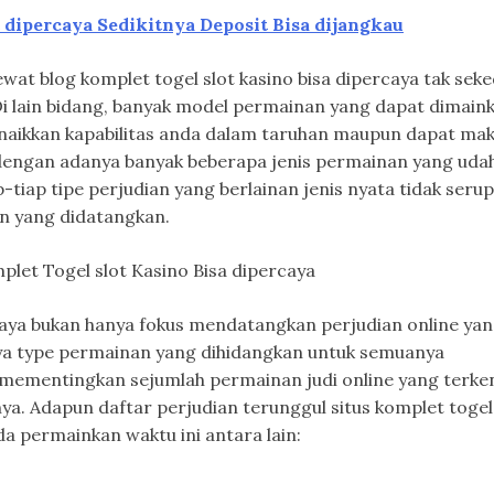
t dipercaya Sedikitnya Deposit Bisa dijangkau
ewat blog komplet togel slot kasino bisa dipercaya tak sek
Di lain bidang, banyak model permainan yang dapat dimain
naikkan kapabilitas anda dalam taruhan maupun dapat mak
dengan adanya banyak beberapa jenis permainan yang uda
tiap tipe perjudian yang berlainan jenis nyata tidak seru
 yang didatangkan.
plet Togel slot Kasino Bisa dipercaya
rcaya bukan hanya fokus mendatangkan perjudian online ya
ya type permainan yang dihidangkan untuk semuanya
 mementingkan sejumlah permainan judi online yang terken
nya. Adapun daftar perjudian terunggul situs komplet togel
da permainkan waktu ini antara lain: