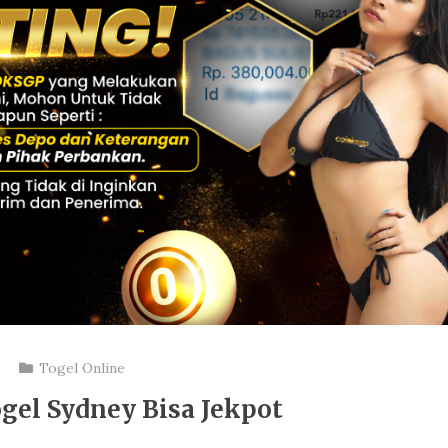
Togel Online
ogel Sydney Bisa Jekpot