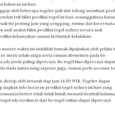
keluaran ini hari.
anggap oleh beberapa togeler jadi alat tolong membuat pred
endati trik bikin prediksi togel ini hari, sesungguhnya haru
uali itu penting jam yang senggang, rumus dan kecermat
 asal-asalan bikin prediksi togel sydney secara asal.
rediksi kebanyakan cuman berbuntut kekalahan.
s master waktu ini sudahlah banyak dipalsukan oleh pelaku 
tor mesti selalu siaga serta cuman abonemen pada bo
ta sdy pools paling dipercaya. Bo togel bisa dipercaya dapa
tis tiada minta uang sepeser juga, cuman perlu account to
at dicicip oleh betaruh tiap jam 14.00 WIB. Togeler dapat
 siapkan info bocoran prediksi togel sydney ini hari yang
 semuanya bettor telah tidak butuh menanti kembali kelama
togel sdy terakurat dari bo togel online dapat dipercaya.