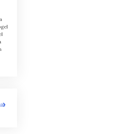
a
ogel
el
a
m
pat