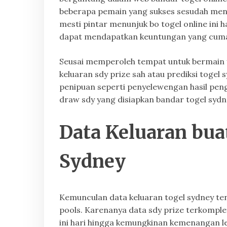
beberapa pemain yang sukses sesudah mene
mesti pintar menunjuk bo togel online ini h
dapat mendapatkan keuntungan yang cuma 
Seusai memperoleh tempat untuk bermain y
keluaran sdy prize sah atau prediksi togel 
penipuan seperti penyelewengan hasil peng
draw sdy yang disiapkan bandar togel sydn
Data Keluaran bua
Sydney
Kemunculan data keluaran togel sydney ten
pools. Karenanya data sdy prize terkomple
ini hari hingga kemungkinan kemenangan le