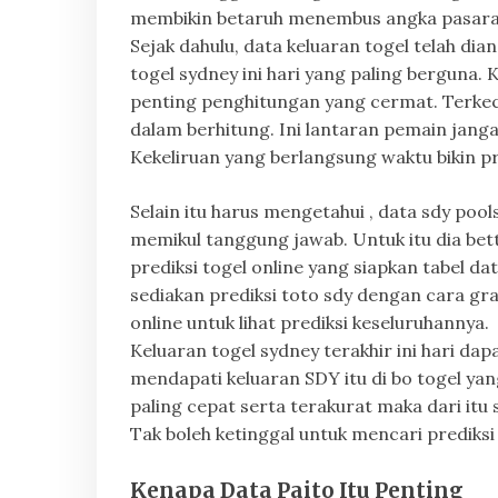
membikin betaruh menembus angka pasaran 
Sejak dahulu, data keluaran togel telah di
togel sydney ini hari yang paling berguna. K
penting penghitungan yang cermat. Terkec
dalam berhitung. Ini lantaran pemain jangan
Kekeliruan yang berlangsung waktu bikin p
Selain itu harus mengetahui , data sdy pool
memikul tanggung jawab. Untuk itu dia bet
prediksi togel online yang siapkan tabel da
sediakan prediksi toto sdy dengan cara gra
online untuk lihat prediksi keseluruhannya.
Keluaran togel sydney terakhir ini hari dap
mendapati keluaran SDY itu di bo togel yang
paling cepat serta terakurat maka dari itu
Tak boleh ketinggal untuk mencari prediksi 
Kenapa Data Paito Itu Penting