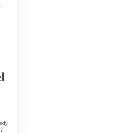
r
l
 sdy
at