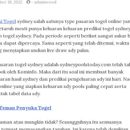
er 18, 2022
-
adminwood
si Togel
sydney salah satunya type pasaran togel online ya
etaruh mesti punya keluaran keluaran prediksi togel sydne
n togel sydney. Pada periode seperti berikut sangat sukar 
s dapat dipercaya. Sama seperti yang telah ditemui, waktu 
 menyiapkan undian live draw sdy palsu.
pasaran togel sydney adalah sydneypoolstoday.com telah ta
ok oleh Kominfo. Maka dari itu soal ini membuat banyak
uaran hasil sydney dan prediksi pengeluaran sdy ini hari. N
online yang siapkan keluaran sdy pools paling cepat serta
tuk tabel data sdy.
 Teman Penyuka Togel
 aman atau mungkin tidak? Sesungguhnya itu semuanya
 tempat memasangkan taruhan. Ini karena telah demikian