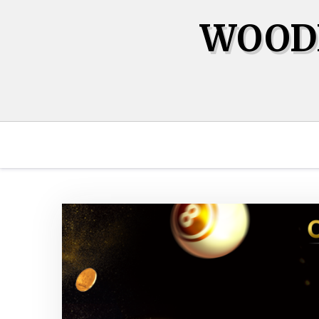
Skip
WOOD
to
content