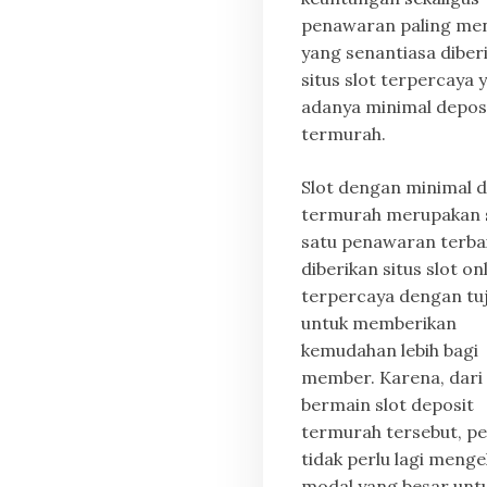
penawaran paling men
yang senantiasa diber
situs slot terpercaya 
adanya minimal depos
termurah.
Slot dengan minimal d
termurah merupakan 
satu penawaran terba
diberikan situs slot on
terpercaya dengan tu
untuk memberikan
kemudahan lebih bagi
member. Karena, dari
bermain slot deposit
termurah tersebut, p
tidak perlu lagi meng
modal yang besar unt