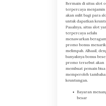
Bermain di situs slot o
terpercaya menjamin 
akan sulit bagi para sl
untuk dapatkan keunt
Pasalnya, situs slot ya
terpercaya selalu
menawarkan beragam
promo bonus menarik
melimpah. Alhasil, de
banyaknya bonus bese
promo tersebut akan
membuat pemain bisa 
memperoleh tambaha
keuntungan.
Bayaran menan
besar