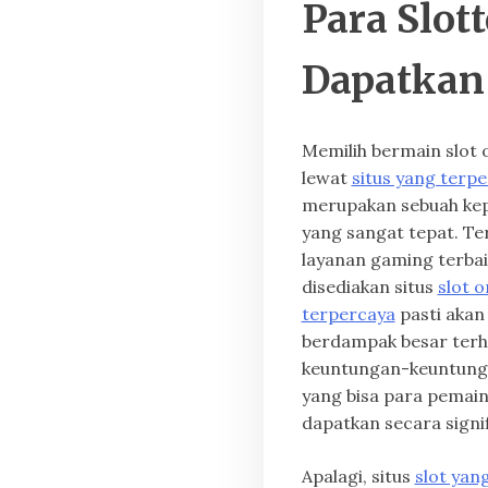
Para Slott
Dapatkan
Memilih bermain slot 
lewat
situs yang terp
merupakan sebuah ke
yang sangat tepat. Ter
layanan gaming terbai
disediakan situs
slot o
terpercaya
pasti akan
berdampak besar ter
keuntungan-keuntun
yang bisa para pemai
dapatkan secara signif
Apalagi, situs
slot yan