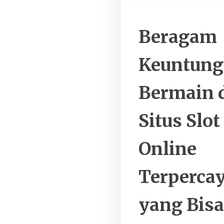
Beragam
Keuntung
Bermain 
Situs Slot
Online
Terperca
yang Bisa