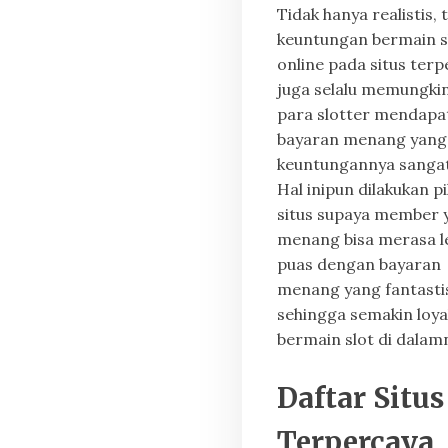
Tidak hanya realistis, 
keuntungan bermain s
online pada situs ter
juga selalu memungki
para slotter mendapa
bayaran menang yang
keuntungannya sangat
Hal inipun dilakukan p
situs supaya member 
menang bisa merasa l
puas dengan bayaran
menang yang fantasti
sehingga semakin loya
bermain slot di dalam
Daftar Situs
Terpercaya