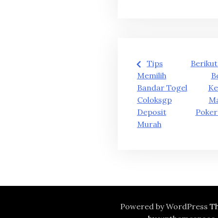
Post
Tips
Berikut
navigation
Memilih
B
Bandar Togel
Ke
Coloksgp
Ma
Deposit
Poker
Murah
Powered by WordPress
Th