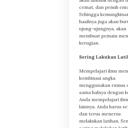
akan diambil dengan t
cemat, dan penuh emo
Sehingga kemungkinan
hasilnya juga akan bur
ujung-ujungnya, akan
membuat pemain men
kerugian.
Sering Lakukan Lati
Mempelajari ilmu me
kombinasi angka
menggunakan rumus st
sama halnya dengan k
Anda mempelajari ilm
lainnya. Anda harus se
dan terus menerus
melakukan latihan. Se