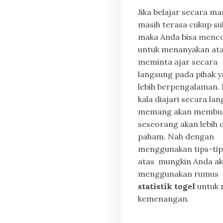
Jika belajar secara ma
masih terasa cukup sul
maka Anda bisa menc
untuk menanyakan at
meminta ajar secara
langsung pada pihak 
lebih berpengalaman.
kala diajari secara la
memang akan membu
seseorang akan lebih 
paham. Nah dengan
menggunakan tips-tip
atas mungkin Anda ak
menggunakan rumus
statistik togel
untuk 
kemenangan.