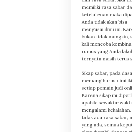
memiliki rasa sabar d
ketelatenan maka dipa
Anda tidak akan bisa
mengusai ilmu ini. Ka
bukan tidak mungkin, 
kali mencoba kombina
rumus yang Anda laku
ternyata masih terus s
Sikap sabar, pada das
memang harus dimiliki
setiap pemain judi onl
Karena sikap ini diper
apabila sewaktu-wakt
mengalami kekalahan. 
tidak ada rasa sabar,
yang ada, semua kepu