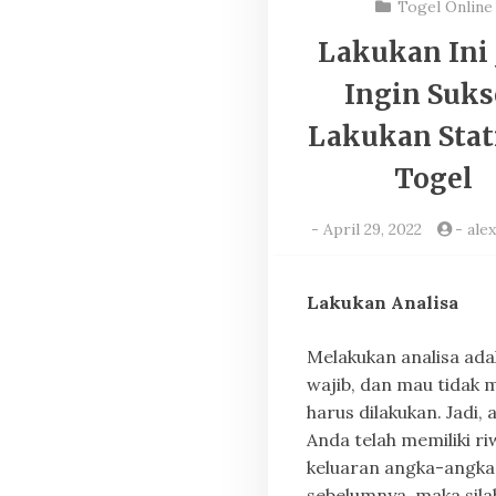
Togel Online
Lakukan Ini 
Ingin Suks
Lakukan Stat
Togel
-
April 29, 2022
-
ale
Lakukan Analisa
Melakukan analisa adal
wajib, dan mau tidak 
harus dilakukan. Jadi, 
Anda telah memiliki ri
keluaran angka-angka
sebelumnya, maka sila