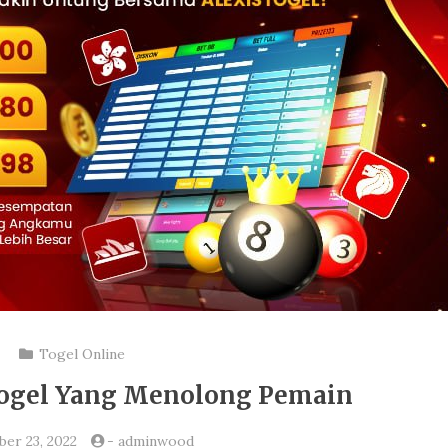
Togel Online
Togel Yang Menolong Pemain
er 23, 2022
-
adminwood