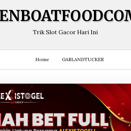
ENBOATFOODCO
Trik Slot Gacor Hari Ini
Home
GARLANDTUCKER