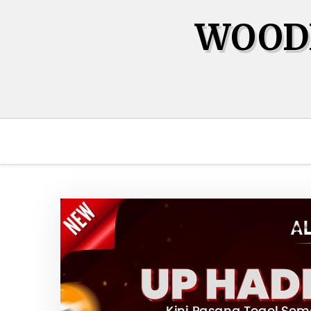
Skip
WOOD
to
content