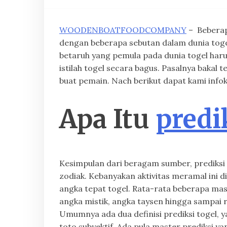
WOODENBOATFOODCOMPANY
– Beberapa
dengan beberapa sebutan dalam dunia togel,
betaruh yang pemula pada dunia togel haru
istilah togel secara bagus. Pasalnya bakal
buat pemain. Nach berikut dapat kami infok
Apa Itu
predi
Kesimpulan dari beragam sumber, prediksi
zodiak. Kebanyakan aktivitas meramal ini 
angka tepat togel. Rata-rata beberapa mas
angka mistik, angka taysen hingga sampai
Umumnya ada dua definisi prediksi togel, ya
toto subyektif. Ada pula master prediksi y