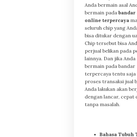
Anda bermain asal An
bermain pada
bandar
online terpercaya
ma
seluruh chip yang Anda
bisa ditukar dengan u
Chip tersebut bisa An
perjual belikan pada 
lainnya. Dan jika Anda
bermain pada bandar
terpercaya tentu saja
proses transaksi jual b
Anda lakukan akan ber
dengan lancar, cepat 
tanpa masalah.
Bahasa Tubuh 