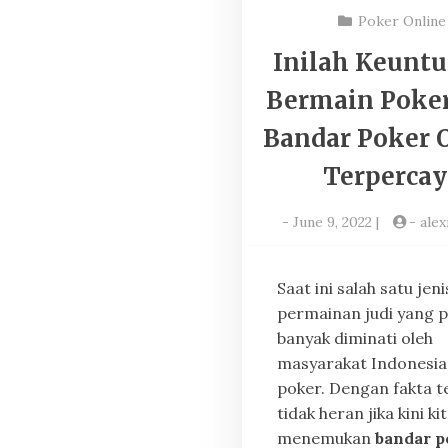
Poker Online
Inilah Keunt
Bermain Poker
Bandar Poker 
Terpercay
-
June 9, 2022
|
-
alex
Saat ini salah satu jeni
permainan judi yang p
banyak diminati oleh
masyarakat Indonesia
poker. Dengan fakta t
tidak heran jika kini ki
menemukan
bandar p