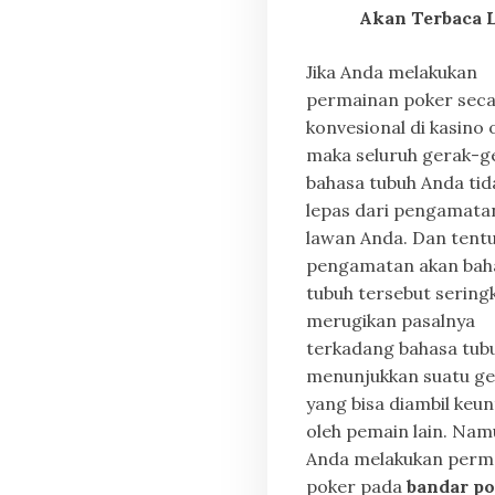
Akan Terbaca 
Jika Anda melakukan
permainan poker sec
konvesional di kasino o
maka seluruh gerak-ge
bahasa tubuh Anda tid
lepas dari pengamata
lawan Anda. Dan tentu
pengamatan akan bah
tubuh tersebut seringk
merugikan pasalnya
terkadang bahasa tub
menunjukkan suatu ge
yang bisa diambil keu
oleh pemain lain. Namu
Anda melakukan perm
poker pada
bandar p