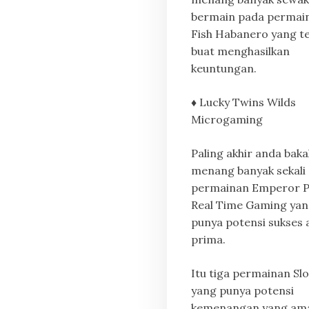
bermain pada permain
Fish Habanero yang te
buat menghasilkan
keuntungan.
♦ Lucky Twins Wilds
Microgaming
Paling akhir anda baka
menang banyak sekali 
permainan Emperor 
Real Time Gaming yan
punya potensi sukses
prima.
Itu tiga permainan Slo
yang punya potensi
kemenangan yang ama