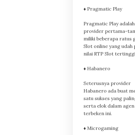
♦ Pragmatic Play
Pragmatic Play adalah
provider pertama-ta
miliki beberapa ratus
Slot online yang udah
nilai RTP Slot tertinggi
♦ Habanero
Seterusnya provider
Habanero ada buat m
satu sukses yang pali
serta elok dalam agen
terbeken ini.
♦ Microgaming