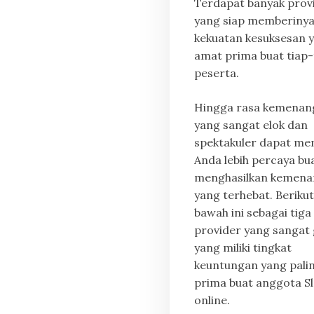
Terdapat banyak prov
yang siap memberiny
kekuatan kesuksesan 
amat prima buat tiap-
peserta.
Hingga rasa kemenan
yang sangat elok dan
spektakuler dapat me
Anda lebih percaya bu
menghasilkan kemen
yang terhebat. Berikut
bawah ini sebagai tiga
provider yang sangat
yang miliki tingkat
keuntungan yang pali
prima buat anggota Sl
online.