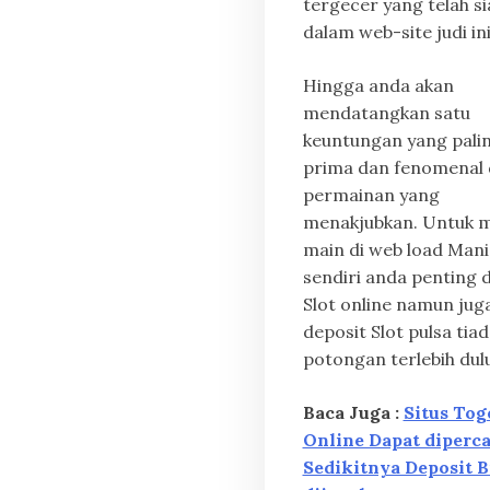
tergecer yang telah si
dalam web-site judi ini
Hingga anda akan
mendatangkan satu
keuntungan yang pali
prima dan fenomenal 
permainan yang
menakjubkan. Untuk 
main di web load Mani
sendiri anda penting 
Slot online namun jug
deposit Slot pulsa tia
potongan terlebih dulu
Baca Juga :
Situs Tog
Online Dapat diperc
Sedikitnya Deposit B