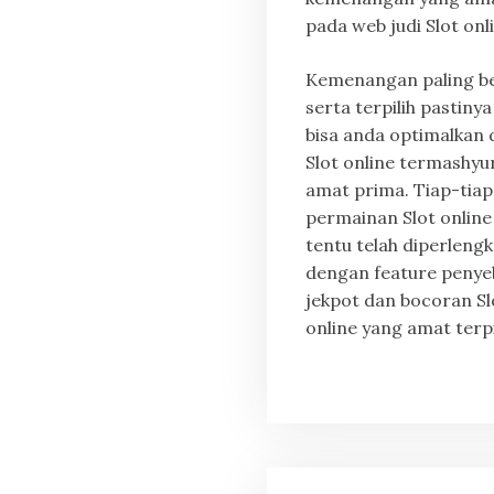
pada web judi Slot onli
Kemenangan paling b
serta terpilih pastiny
bisa anda optimalkan 
Slot online termashyu
amat prima. Tiap-tiap
permainan Slot online 
tentu telah diperlengk
dengan feature penye
jekpot dan bocoran Sl
online yang amat terpi