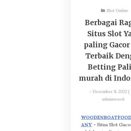
Slot Online
Berbagai R
Situs Slot Y
paling Gacor
Terbaik De
Betting Pal
murah di Indo
-
December 8, 2022
|
adminwood
WOODENBOATFOO
ANY
– Situs Slot Gaco