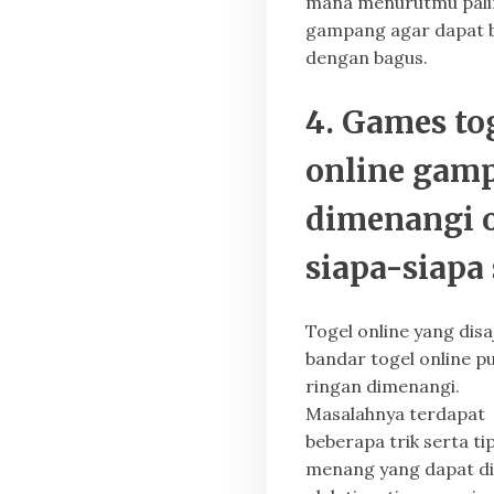
mana menurutmu pali
gampang agar dapat 
dengan bagus.
4. Games to
online gam
dimenangi 
siapa-siapa 
Togel online yang disa
bandar togel online pu
ringan dimenangi.
Masalahnya terdapat
beberapa trik serta ti
menang yang dapat di