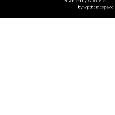
Powered by WordPress
Th
by
wpthemespace