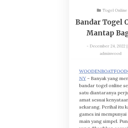
Togel Online
Bandar Togel 
Mantap Ba
-
December 24, 2022
adminwood
WOODENBOATFOOD
NY
– Banyak yang men
bandar togel online s
satu diantaranya perj
amat sesuai kenyataa
sekarang. Perihal itu 
games ini mempunyai 
main yang simpel. Pun