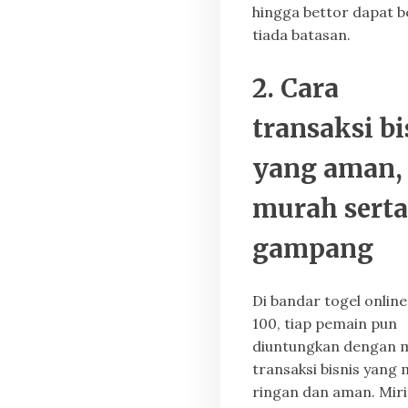
hingga bettor dapat 
tiada batasan.
2. Cara
transaksi bi
yang aman,
murah serta
gampang
Di bandar togel online
100, tiap pemain pun
diuntungkan dengan 
transaksi bisnis yang 
ringan dan aman. Mir