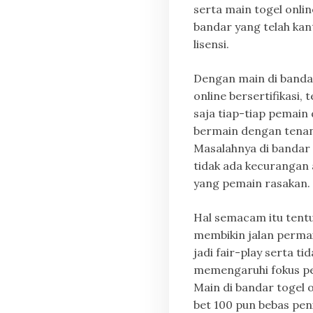
serta main togel onlin
bandar yang telah kan
lisensi.
Dengan main di banda
online bersertifikasi, 
saja tiap-tiap pemain
bermain dengan tena
Masalahnya di bandar 
tidak ada kecurangan
yang pemain rasakan.
Hal semacam itu tent
membikin jalan perma
jadi fair-play serta tid
memengaruhi fokus p
Main di bandar togel o
bet 100 pun bebas pen