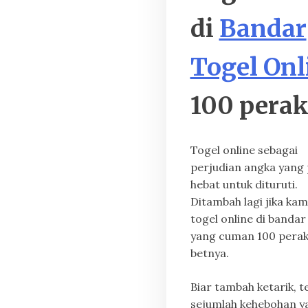
di
Bandar
Togel Onl
100 pera
Togel online sebagai
perjudian angka yang 
hebat untuk dituruti.
Ditambah lagi jika ka
togel online di banda
yang cuman 100 perak
betnya.
Biar tambah ketarik, t
sejumlah kehebohan y