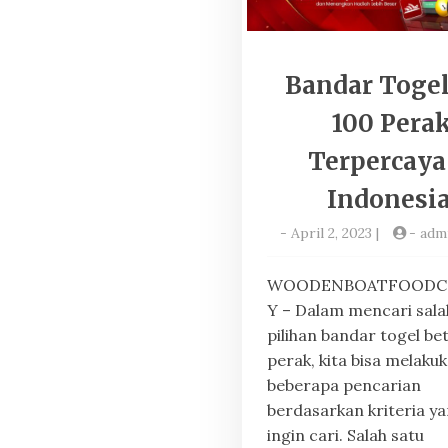
Bandar Togel
100 Pera
Terpercaya
Indonesi
-
April 2, 2023
|
-
adm
WOODENBOATFOODC
Y – Dalam mencari sala
pilihan bandar togel be
perak, kita bisa melaku
beberapa pencarian
berdasarkan kriteria ya
ingin cari. Salah satu