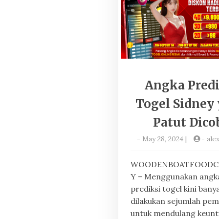
Angka Predi
Togel Sidney
Patut Dico
-
May 28, 2024
|
-
ale
WOODENBOATFOODC
Y – Menggunakan angk
prediksi togel kini bany
dilakukan sejumlah pem
untuk mendulang keunt