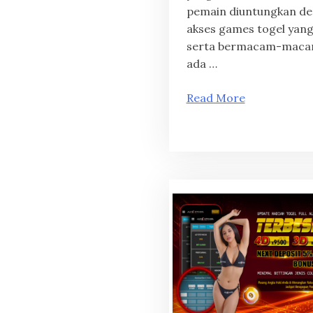
pemain diuntungkan d
akses games togel yan
serta bermacam-maca
ada …
Read More