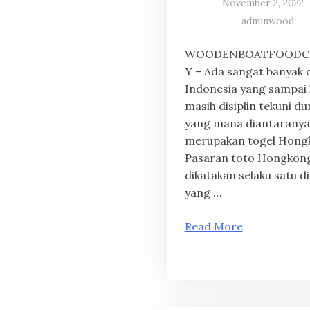
-
November 2, 2022
adminwood
WOODENBOATFOODC
Y – Ada sangat banyak 
Indonesia yang sampai 
masih disiplin tekuni dun
yang mana diantaranya
merupakan togel Hong
Pasaran toto Hongkong
dikatakan selaku satu d
yang …
Read More