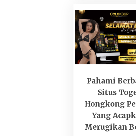
Pahami Berb
Situs Tog
Hongkong Pe
Yang Acapk
Merugikan Be