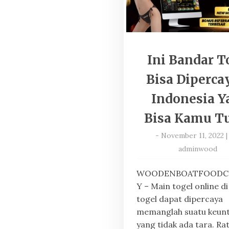
Ini Bandar T
Bisa Dipercay
Indonesia Y
Bisa Kamu Tu
-
November 11, 2022
adminwood
WOODENBOATFOODC
Y – Main togel online d
togel dapat dipercaya
memanglah suatu keun
yang tidak ada tara. Ra