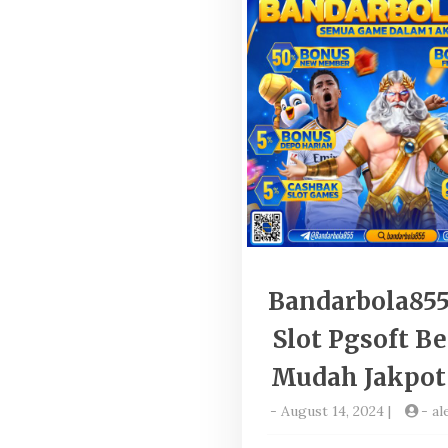
Bandarbola855
Slot Pgsoft Be
Mudah Jakpot
-
August 14, 2024
|
-
al