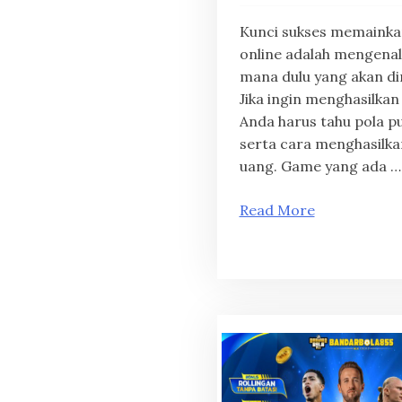
Kunci sukses memainka
online adalah mengena
mana dulu yang akan di
Jika ingin menghasilkan
Anda harus tahu pola p
serta cara menghasilka
uang. Game yang ada …
Read More