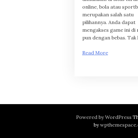
online, bola atau sport
merupakan salah satu
pilihannya. Anda dapat
mengakses game ini di
pun dengan bebas. Tak
Read More
Powered by WordPress
Th
by
wpthemespace