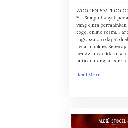
WOODENBOATFOODC
Y – Sangat banyak pema
yang cinta permainkan
togel online resmi. Kar
togel sendiri dapat di a
secara online. Beberap
penggilanya tidak usah
untuk datang ke bandar
Read More