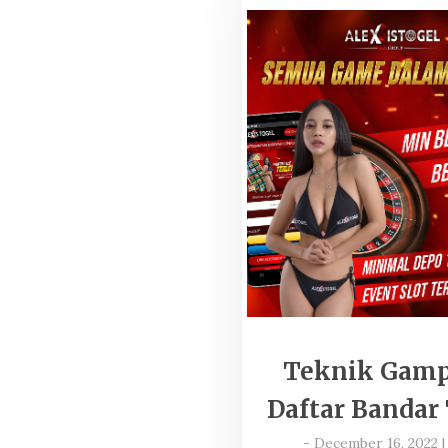
Teknik Gam
Daftar Bandar
-
December 16, 2022