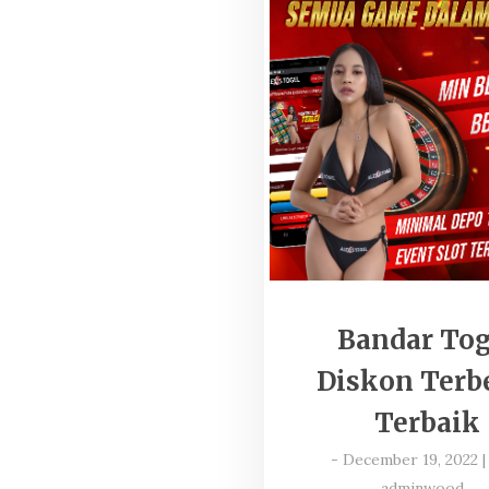
Bandar Tog
Diskon Terb
Terbaik
-
December 19, 2022
adminwood