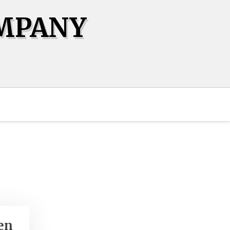
MPANY
en