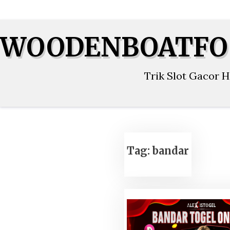
Skip
WOODENBOATFO
to
content
Trik Slot Gacor Ha
Tag:
bandar